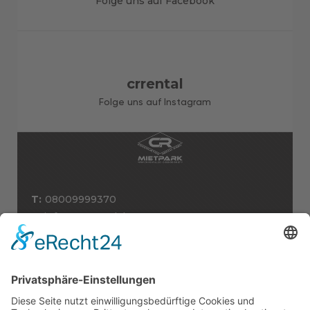
Folge uns auf Facebook
crrental
Folge uns auf Instagram
T:
08009999370
E:
info@cr-rental.de
A:
CR Construction Rental GmbH
Rudolf-Diesel-Straße 25
56220 Urmitz