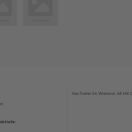
VacTrailer S4 Wieland. 48 kW D
r:
abtiefe: