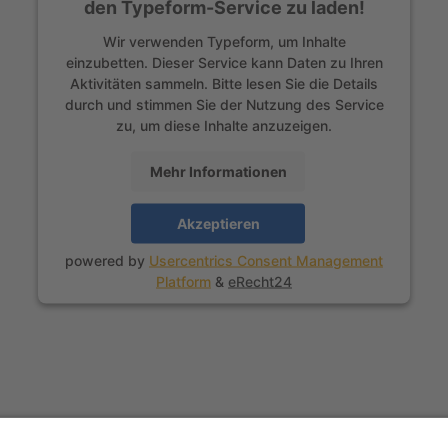
den Typeform-Service zu laden!
Wir verwenden Typeform, um Inhalte
einzubetten. Dieser Service kann Daten zu Ihren
Aktivitäten sammeln. Bitte lesen Sie die Details
durch und stimmen Sie der Nutzung des Service
zu, um diese Inhalte anzuzeigen.
Mehr Informationen
Akzeptieren
powered by
Usercentrics Consent Management
Platform
&
eRecht24