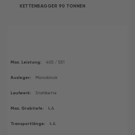
KETTENBAGGER 90 TONNEN
Max. Leistung:
405 / 551
Ausleger:
Monoblock
Laufwerk:
Stahlkette
Max. Grabtiefe:
k.A.
Transportlänge:
k.A.