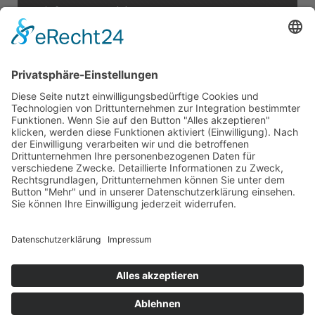
E:
info@cr-rental.de
A:
CR Construction Rental GmbH
Rudolf-Diesel-Straße 25
56220 Urmitz
Impressum
Datenschutz
Cookie-Einstellungen