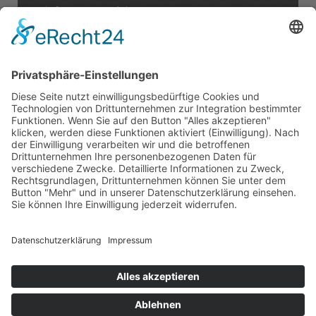
E:
info@cr-rental.de
A:
CR Construction Rental GmbH
Rudolf-Diesel-Straße 25
56220 Urmitz
Impressum
Datenschutz
Cookie-Einstellungen